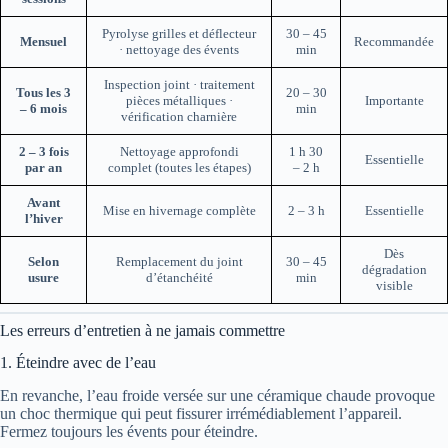
Pyrolyse grilles et déflecteur
30 – 45
Mensuel
Recommandée
· nettoyage des évents
min
Inspection joint · traitement
Tous les 3
20 – 30
pièces métalliques ·
Importante
– 6 mois
min
vérification charnière
2 – 3 fois
Nettoyage approfondi
1 h 30
Essentielle
par an
complet (toutes les étapes)
– 2 h
Avant
Mise en hivernage complète
2 – 3 h
Essentielle
l’hiver
Dès
Selon
Remplacement du joint
30 – 45
dégradation
usure
d’étanchéité
min
visible
Les erreurs d’entretien à ne jamais commettre
1. Éteindre avec de l’eau
En revanche, l’eau froide versée sur une céramique chaude provoque
un choc thermique qui peut fissurer irrémédiablement l’appareil.
Fermez toujours les évents pour éteindre.