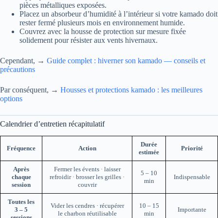
pièces métalliques exposées.
Placez un absorbeur d’humidité à l’intérieur si votre kamado doit
rester fermé plusieurs mois en environnement humide.
Couvrez avec la housse de protection sur mesure fixée
solidement pour résister aux vents hivernaux.
Cependant, →
Guide complet : hiverner son kamado — conseils et
précautions
Par conséquent, →
Housses et protections kamado : les meilleures
options
Calendrier d’entretien récapitulatif
Durée
Fréquence
Action
Priorité
estimée
Après
Fermer les évents · laisser
5 – 10
chaque
refroidir · brosser les grilles ·
Indispensable
min
session
couvrir
Toutes les
Vider les cendres · récupérer
10 – 15
3 – 5
Importante
le charbon réutilisable
min
sessions